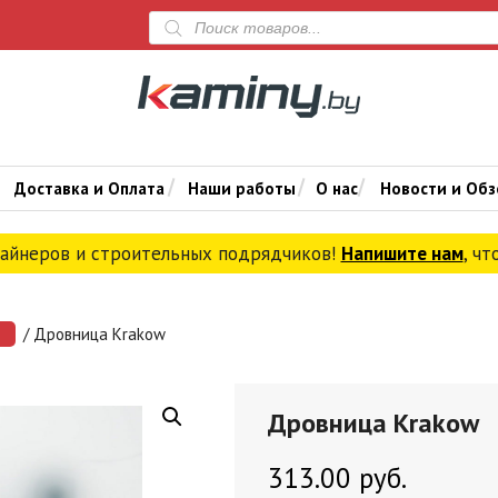
Поиск
товаров
Доставка и Оплата
Наши работы
О нас
Новости и Об
зайнеров и строительных подрядчиков!
Напишите нам
, ч
/ Дровница Krakow
Дровница Krakow
313.00
руб.