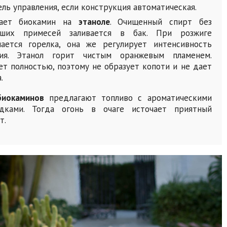
ель управления, если конструкция автоматическая.
тает биокамин на
этаноле
. Очищенный спирт без
йших примесей заливается в бак. При розжиге
ается горелка, она же регулирует интенсивность
ния. Этанол горит чистым оранжевым пламенем.
ет полностью, поэтому не образует копоти и не дает
.
биокаминов
предлагают топливо с ароматическими
адками. Тогда огонь в очаге источает приятный
т.