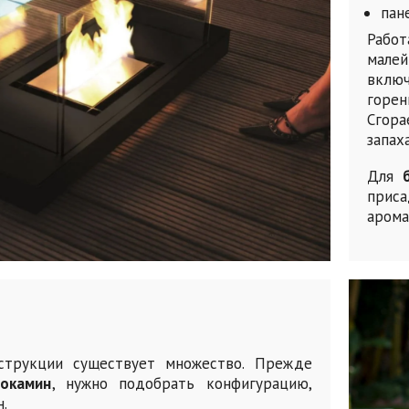
пан
Рабо
мале
включ
горе
Сгора
запаха
Для
прис
арома
струкции существует множество. Прежде
иокамин
, нужно подобрать конфигурацию,
.