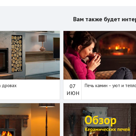
Вам также будет инте
а дровах
07
Печь камин – уют и тепл
ИЮН