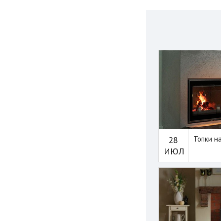
28
Топки н
ИЮЛ