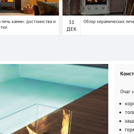
я печь камин: достоинства и
31
Обзор керамических печ
тки
ДЕК
Конс
Очаг 
кор
топ
защ
гор