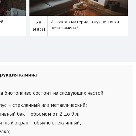
ей
28
Из какого материала лучше топка
печи-камина?
ИЮЛ
трукция камина
на биотопливе состоит из следующих частей:
пус – стеклянный или металлический;
ливный бак – объемом от 2 до 9 л;
итный экран – обычно стеклянный;
елка;