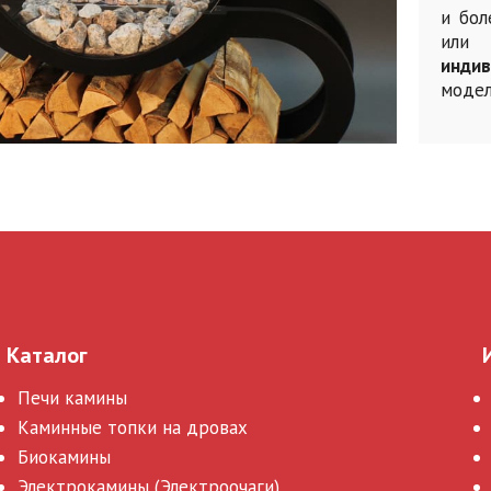
и бол
или
индив
модел
Каталог
Печи камины
Каминные топки на дровах
Биокамины
Электрокамины (Электроочаги)