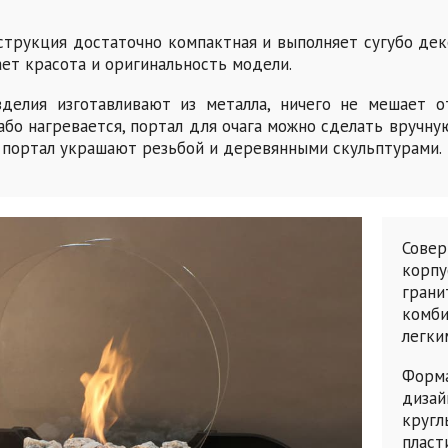
струкция достаточно компактная и выполняет сугубо де
ет красота и оригинальность модели.
зделия изготавливают из металла, ничего не мешает 
або нагревается, портал для очага можно сделать вручную
 портал украшают резьбой и деревянными скульптурами.
Сове
корпу
гран
комб
легки
Форм
диза
кругл
пласт