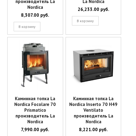
производитель La
La Nordica
Email
*
Nordica
26,233.00
руб.
Сохранить моё имя, email и адрес сайта в этом браузере для
8,307.00
руб.
последующих моих комментариев.
В корзину
В корзину
Каминная топка La
Каминная топка La
Nordica Focolare 70
Nordica Inserto 70 H49
Prismatico
Ventilato
производитель La
производитель La
Nordica
Nordica
7,990.00
руб.
8,221.00
руб.