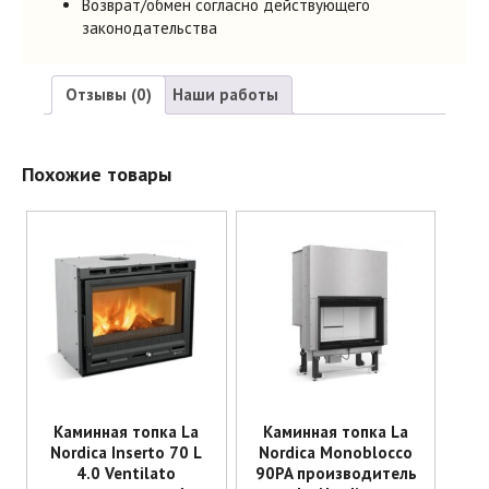
Возврат/обмен согласно действующего
законодательства
Отзывы (0)
Наши работы
Отзывы
Похожие товары
Отзывов пока нет.
Будьте первым, кто оставил отзыв на “Каминная топка La
Nordica Inserto 80 Wide 2.0 производитель La Nordica”
Ваш адрес email не будет опубликован.
Обязательные поля
помечены
*
Ваша оценка
*
Ваш отзыв
*
Каминная топка La
Каминная топка La
Nordica Inserto 70 L
Nordica Monoblocco
Имя
*
4.0 Ventilato
90PA производитель