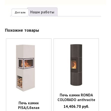
Наши работы
Детали
Похожие товары
без боковых стекол, с
огнезазащитой
,
с боковыми
Исполнение
стеклами
,
с боковыми стеклами, с
огнезащитой
Печь камин RONDA
COLORADO anthracite
Печь камин
14,406.70
руб.
PISA/Lбелая