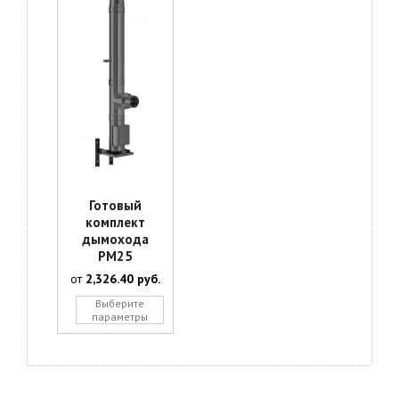
Готовый
комплект
дымохода
РМ25
от
2,326.40
руб.
Этот
Выберите
товар
параметры
имеет
несколько
вариаций.
Опции
можно
выбрать