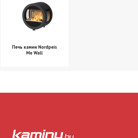
Этот
товар
имеет
несколько
вариаций.
Опции
можно
выбрать
на
странице
Печь камин Nordpeis
товара.
Me Wall