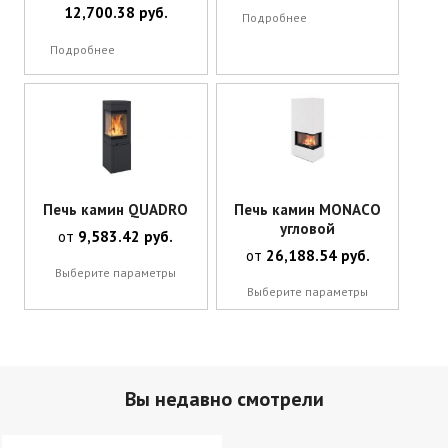
12,700.38
руб.
Подробнее
Подробнее
Печь камин QUADRO
Печь камин MONACO
угловой
от
9,583.42
руб.
от
26,188.54
руб.
Этот
Выберите параметры
товар
Этот
имеет
Выберите параметры
товар
несколько
имеет
вариаций.
несколько
Опции
вариаций.
можно
Опции
выбрать
можно
на
выбрать
Вы недавно смотрели
странице
на
товара.
странице
товара.