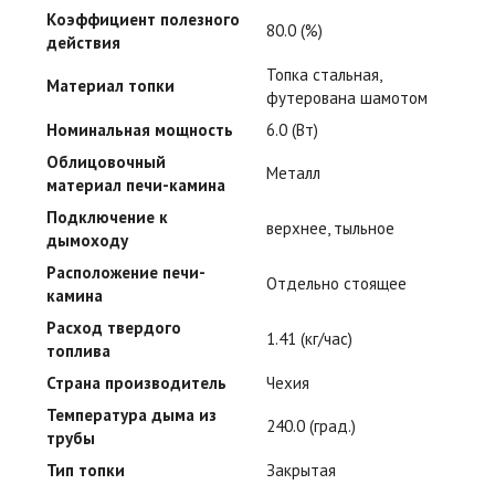
Коэффициент полезного
80.0 (%)
действия
Топка стальная,
Материал топки
футерована шамотом
Номинальная мощность
6.0 (Вт)
Облицовочный
Металл
материал печи-камина
Подключение к
верхнее, тыльное
дымоходу
Расположение печи-
Отдельно стоящее
камина
Расход твердого
1.41 (кг/час)
топлива
Страна производитель
Чехия
Температура дыма из
240.0 (град.)
трубы
Тип топки
Закрытая