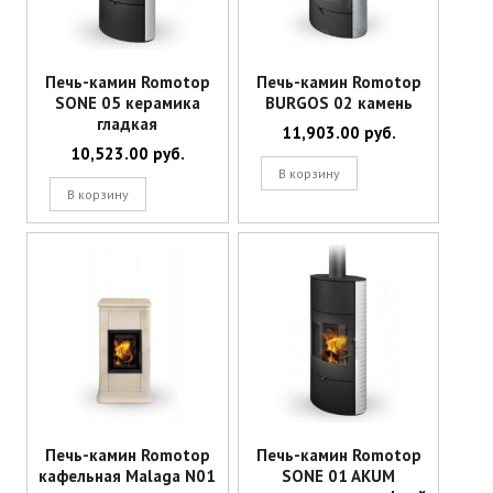
Ваш отзыв
*
Печь-камин Romotop
Печь-камин Romotop
SONE 05 керамика
BURGOS 02 камень
Имя
*
гладкая
11,903.00
руб.
10,523.00
руб.
Email
*
В корзину
Сохранить моё имя, email и адрес сайта в этом браузере для
В корзину
последующих моих комментариев.
Печь-камин Romotop
Печь-камин Romotop
кафельная Malaga N01
SONE 01 AKUM