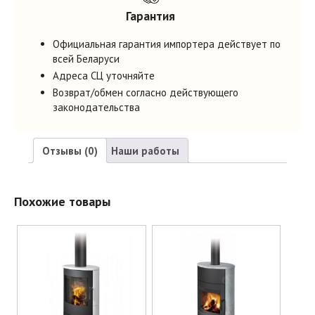
Гарантия
Официальная гарантия импортера действует по
всей Беларуси
Адреса СЦ уточняйте
Возврат/обмен согласно действующего
законодательства
Отзывы (0)
Наши работы
Отзывы
Похожие товары
Отзывов пока нет.
Будьте первым, кто оставил отзыв на “Печь-камин Romotop
стальная IRUN N03 металл”
Ваш адрес email не будет опубликован.
Обязательные поля
помечены
*
Ваша оценка
*