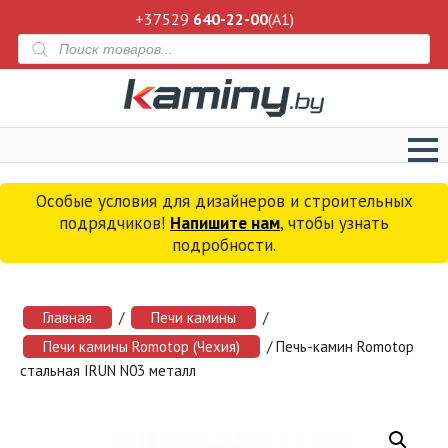
+37529
640-22-00
(A1)
Поиск
товаров
Особые условия для дизайнеров и строительных
подрядчиков!
Напишите нам
, чтобы узнать
подробности.
Главная
/
Печи камины
/
Печи камины Romotop (Чехия)
/ Печь-камин Romotop
стальная IRUN N03 металл